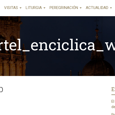
VISITAS
LITURGIA
PEREGRINACIÓN
ACTUALIDAD
rtel_enciclica_
b
E
El
de
Pr