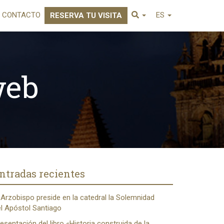
CONTACTO
ES
RESERVA TU VISITA
web
ntradas recientes
 Arzobispo preside en la catedral la Solemnidad
l Apóstol Santiago
esentación del libro «Historia construida de la