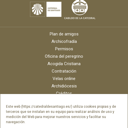
Plan de amigos
Archicofradía
Permisos
Oficina del peregrino
Acogida Cristiana
Contratación
Velas online
Archidiócesis
Créditos
Catálogo digital
Este web (https://catedraldesantiago.es/) utiliza cookies propias y de
Contacto
terceros que se instalan en su equipo para realizar análisis de uso y
Portal del empleado SAMI Catedral
medición del Web para mejorar nuestros servicios y facilitar su
navegación.
Portal del empleado Fundación Catedral