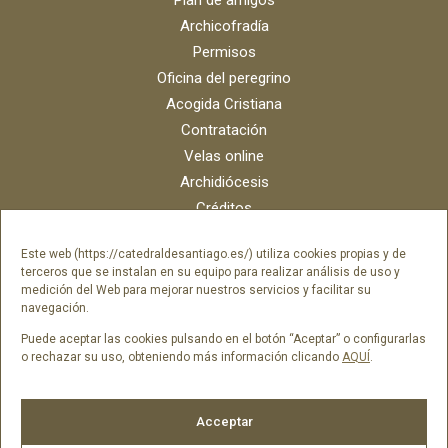
Archicofradía
Permisos
Oficina del peregrino
Acogida Cristiana
Contratación
Velas online
Archidiócesis
Créditos
Catálogo digital
Este web (https://catedraldesantiago.es/) utiliza cookies propias y de
Contacto
terceros que se instalan en su equipo para realizar análisis de uso y
Portal del empleado SAMI Catedral
medición del Web para mejorar nuestros servicios y facilitar su
navegación.
Portal del empleado Fundación Catedral
Puede aceptar las cookies pulsando en el botón “Aceptar” o configurarlas
o rechazar su uso, obteniendo más información clicando
AQUÍ
.
Síguenos en
Acceptar