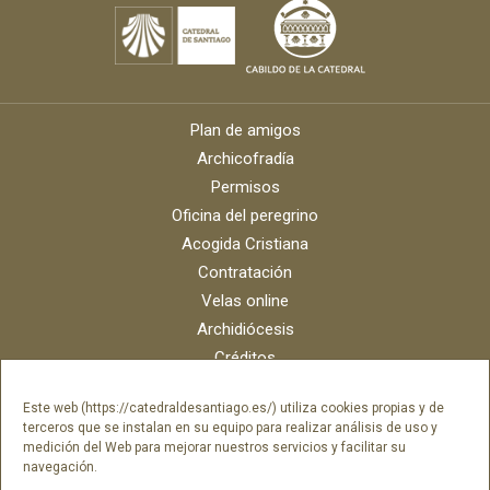
Plan de amigos
Archicofradía
Permisos
Oficina del peregrino
Acogida Cristiana
Contratación
Velas online
Archidiócesis
Créditos
Catálogo digital
Este web (https://catedraldesantiago.es/) utiliza cookies propias y de
Contacto
terceros que se instalan en su equipo para realizar análisis de uso y
Portal del empleado SAMI Catedral
medición del Web para mejorar nuestros servicios y facilitar su
navegación.
Portal del empleado Fundación Catedral