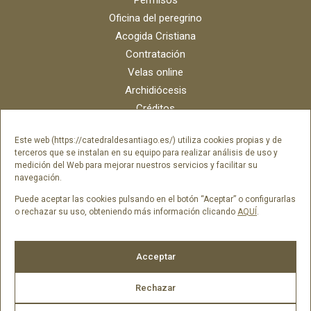
Permisos
Oficina del peregrino
Acogida Cristiana
Contratación
Velas online
Archidiócesis
Créditos
Catálogo digital
Este web (https://catedraldesantiago.es/) utiliza cookies propias y de
Contacto
terceros que se instalan en su equipo para realizar análisis de uso y
Portal del empleado SAMI Catedral
medición del Web para mejorar nuestros servicios y facilitar su
navegación.
Portal del empleado Fundación Catedral
Puede aceptar las cookies pulsando en el botón “Aceptar” o configurarlas
o rechazar su uso, obteniendo más información clicando
AQUÍ
.
Síguenos en
Acceptar
Rechazar