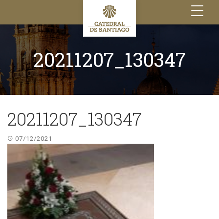
Toggle
navigation
20211207_130347
20211207_130347
07/12/2021