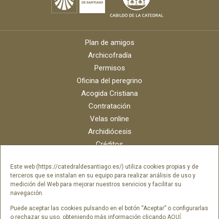
Plan de amigos
Archicofradía
Permisos
Oficina del peregrino
Acogida Cristiana
Contratación
Velas online
Archidiócesis
Créditos
Catálogo digital
Este web (https://catedraldesantiago.es/) utiliza cookies propias y de
Contacto
terceros que se instalan en su equipo para realizar análisis de uso y
Portal del empleado SAMI Catedral
medición del Web para mejorar nuestros servicios y facilitar su
navegación.
Portal del empleado Fundación Catedral
Puede aceptar las cookies pulsando en el botón “Aceptar” o configurarlas
o rechazar su uso, obteniendo más información clicando
AQUÍ
.