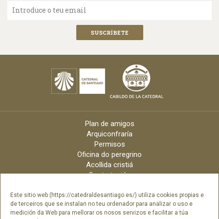
Introduce o teu email
Plan de amigos
Arquiconfraría
Permisos
Oficina do peregrino
Acollida cristiá
Contratación
Velas online
Arquidiócese
Este sitio web (https://catedraldesantiago.es/) utiliza cookies propias e
de terceiros que se instalan no teu ordenador para analizar o uso e
Créditos
medición da Web para mellorar os nosos servizos e facilitar a túa
Catálogo Dixital