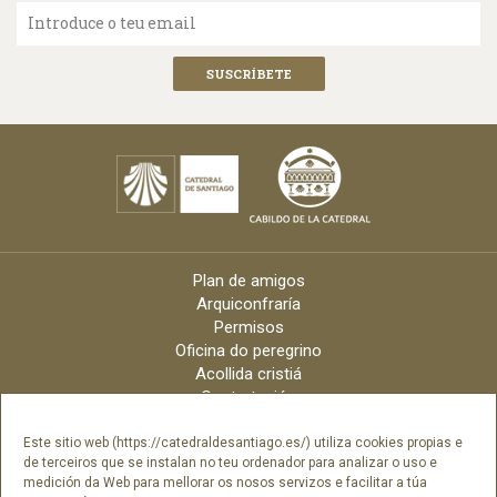
Introduce o teu email
Plan de amigos
Arquiconfraría
Permisos
Oficina do peregrino
Acollida cristiá
Contratación
Velas online
Arquidiócese
Este sitio web (https://catedraldesantiago.es/) utiliza cookies propias e
de terceiros que se instalan no teu ordenador para analizar o uso e
Créditos
medición da Web para mellorar os nosos servizos e facilitar a túa
Catálogo Dixital