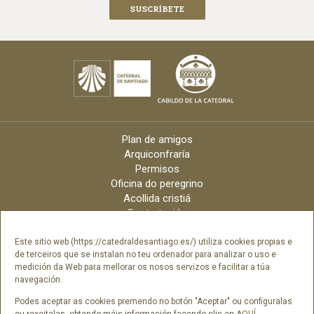
Plan de amigos
Arquiconfraría
Permisos
Oficina do peregrino
Acollida cristiá
Contratación
Velas online
Arquidiócese
Este sitio web (https://catedraldesantiago.es/) utiliza cookies propias e
de terceiros que se instalan no teu ordenador para analizar o uso e
Créditos
medición da Web para mellorar os nosos servizos e facilitar a túa
Catálogo Dixital
navegación.
Contacto
Podes aceptar as cookies premendo no botón "Aceptar" ou configuralas
ou rexeitalas, obtendo máis información facendo clic en
AQUÍ
.