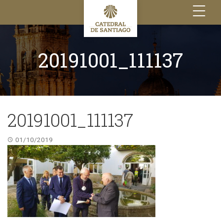
Toggle
navigation
20191001_111137
20191001_111137
01/10/2019