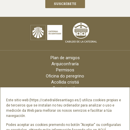
Plan de amigos
Arquiconfraría
Permisos
Oficina do peregrino
Acollida cristiá
Contratación
Velas online
Arquidiócese
Este sitio web (https://catedraldesantiago.es/) utiliza cookies propias e
de terceiros que se instalan no teu ordenador para analizar o uso e
Créditos
medición da Web para mellorar os nosos servizos e facilitar a túa
Catálogo Dixital
navegación.
Contacto
Podes aceptar as cookies premendo no botón "Aceptar" ou configuralas
ou rexeitalas, obtendo máis información facendo clic en
AQUÍ
.