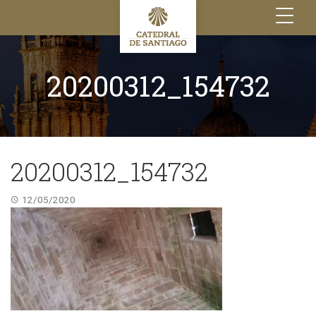
Toggle
navigation
20200312_154732
20200312_154732
12/05/2020