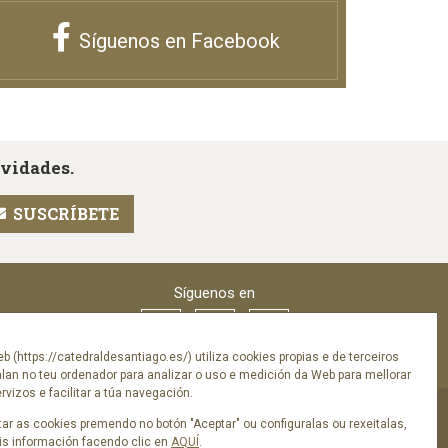
Síguenos en Facebook
ovidades.
Síguenos en
eb (https://catedraldesantiago.es/) utiliza cookies propias e de terceiros
alan no teu ordenador para analizar o uso e medición da Web para mellorar
vizos e facilitar a túa navegación.
ar as cookies premendo no botón "Aceptar" ou configuralas ou rexeitalas,
s información facendo clic en
AQUÍ
.