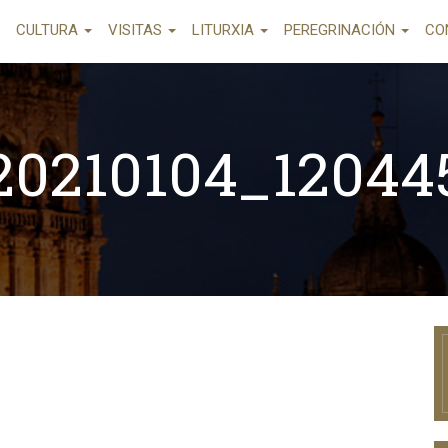
CULTURA
VISITAS
LITURXIA
PEREGRINACIÓN
CO
20210104_12044