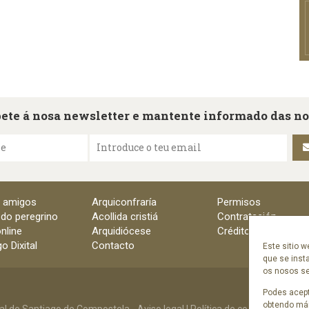
ete á nosa newsletter e mantente informado das n
me
Introduce o teu email
e amigos
Arquiconfraría
Permisos
 do peregrino
Acollida cristiá
Contratación
nline
Arquidiócese
Créditos
o Dixital
Contacto
Este sitio w
que se inst
os nosos ser
Podes acept
obtendo mái