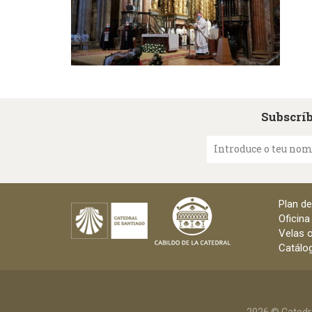
Subscríb
Introduce o teu no
Plan d
Oficina
Velas o
Catálog