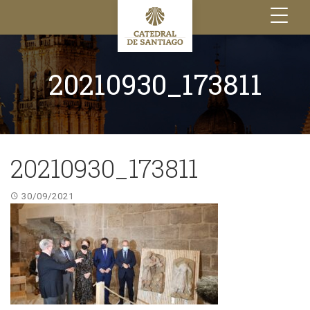
Toggle
navigation
20210930_173811
20210930_173811
30/09/2021