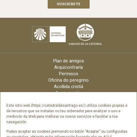
Plan de amigos
Arquiconfraría
Permisos
Oficina do peregrino
Acollida cristiá
Contratación
Velas online
Arquidiócese
Este sitio web (https://catedraldesantiago.es/) utiliza cookies propias e
de terceiros que se instalan no teu ordenador para analizar o uso e
Créditos
medición da Web para mellorar os nosos servizos e facilitar a túa
Catálogo Dixital
navegación.
Contacto
Podes aceptar as cookies premendo no botón "Aceptar" ou configuralas
ou rexeitalas, obtendo máis información facendo clic en
AQUÍ
.