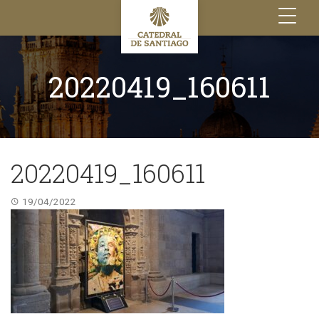
Toggle
navigation
20220419_160611
20220419_160611
19/04/2022