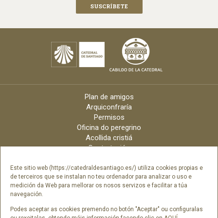
Plan de amigos
Arquiconfraría
Permisos
Oficina do peregrino
Acollida cristiá
Contratación
Velas online
Arquidiócese
Este sitio web (https://catedraldesantiago.es/) utiliza cookies propias e
de terceiros que se instalan no teu ordenador para analizar o uso e
Créditos
medición da Web para mellorar os nosos servizos e facilitar a túa
Catálogo Dixital
navegación.
Contacto
Podes aceptar as cookies premendo no botón "Aceptar" ou configuralas
ou rexeitalas, obtendo máis información facendo clic en
AQUÍ
.