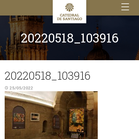
Toggle
navigation
20220518_103916
20220518_103916
25/05/2022