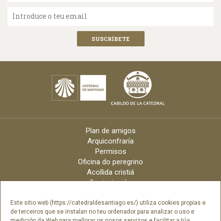
Introduce o teu email
Plan de amigos
Arquiconfraría
Permisos
Oficina do peregrino
Acollida cristiá
Contratación
Velas online
Arquidiócese
Este sitio web (https://catedraldesantiago.es/) utiliza cookies propias e
de terceiros que se instalan no teu ordenador para analizar o uso e
Créditos
medición da Web para mellorar os nosos servizos e facilitar a túa