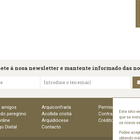
ete á nosa newsletter e mantente informado das n
me
Introduce o teu email
e amigos
Arquiconfraría
Permisos
Este sitio w
 do peregrino
Acollida cristiá
Contratación
que se inst
nline
Arquidiócese
Créditos
os nosos ser
o Dixital
Contacto
Podes acept
obtendo mái