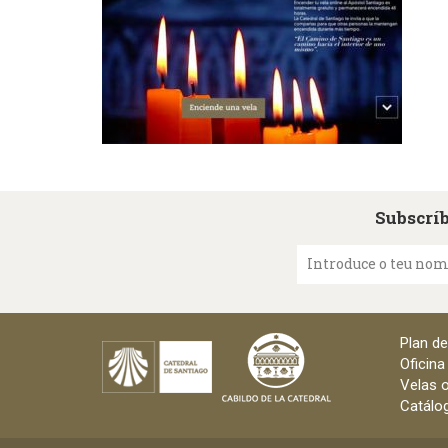
Subscríb
Introduce o teu no
Plan d
Oficina
Velas o
Catálog