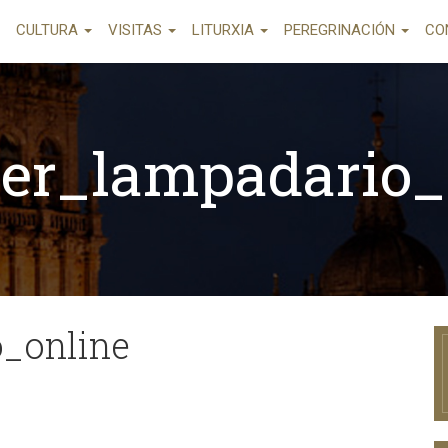
CULTURA
VISITAS
LITURXIA
PEREGRINACIÓN
CO
er_lampadario_
_online