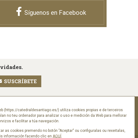
Síguenos en Facebook
ovidades.
Síguenos en
eb (https://catedraldesantiago.es/) utiliza cookies propias e de terceiros
alan no teu ordenador para analizar o uso e medición da Web para mellorar
vizos e facilitar a túa navegación.
ar as cookies premendo no botón "Aceptar" ou configuralas ou rexeitalas,
s información facendo clic en
AQUÍ
.