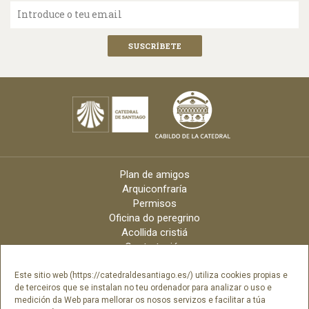
Introduce o teu email
Plan de amigos
Arquiconfraría
Permisos
Oficina do peregrino
Acollida cristiá
Contratación
Velas online
Arquidiócese
Este sitio web (https://catedraldesantiago.es/) utiliza cookies propias e
de terceiros que se instalan no teu ordenador para analizar o uso e
Créditos
medición da Web para mellorar os nosos servizos e facilitar a túa
Catálogo Dixital