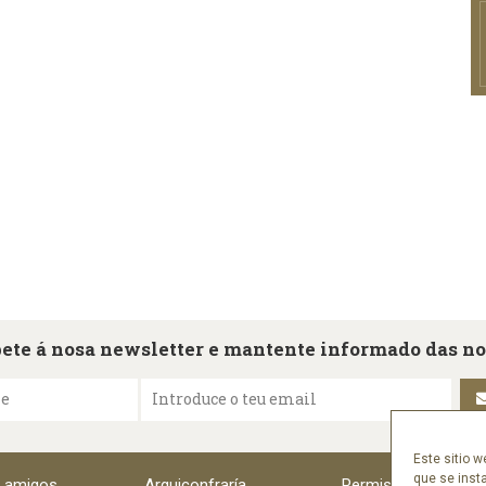
ete á nosa newsletter e mantente informado das n
me
Introduce o teu email
Este sitio w
que se inst
e amigos
Arquiconfraría
Permisos