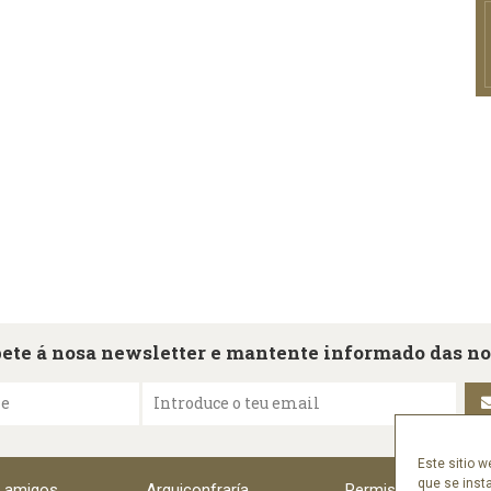
ete á nosa newsletter e mantente informado das n
me
Introduce o teu email
Este sitio w
que se inst
e amigos
Arquiconfraría
Permisos