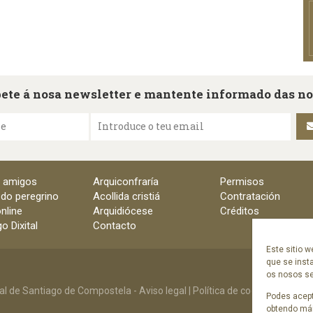
ete á nosa newsletter e mantente informado das n
me
Introduce o teu email
e amigos
Arquiconfraría
Permisos
 do peregrino
Acollida cristiá
Contratación
nline
Arquidiócese
Créditos
o Dixital
Contacto
Este sitio w
que se inst
os nosos ser
al de Santiago de Compostela -
Aviso legal
|
Política de cookies
|
Polític
Podes acept
obtendo mái