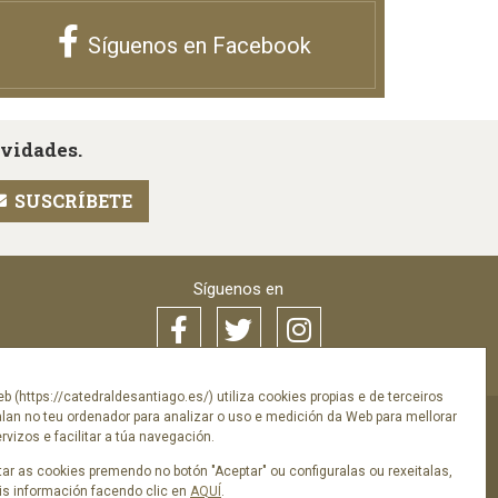
Síguenos en Facebook
ovidades.
Síguenos en
eb (https://catedraldesantiago.es/) utiliza cookies propias e de terceiros
alan no teu ordenador para analizar o uso e medición da Web para mellorar
vizos e facilitar a túa navegación.
a de privacidade
ar as cookies premendo no botón "Aceptar" ou configuralas ou rexeitalas,
s información facendo clic en
AQUÍ
.