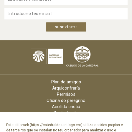
Introduce o teu email
Plan de amigos
Arquiconfraría
Permisos
Oficina do peregrino
Acollida cristiá
Contratación
Velas online
Arquidiócese
Este sitio web (https://catedraldesantiago.es/) utiliza cookies propias e
de terceiros que se instalan no teu ordenador para analizar o uso e
Créditos