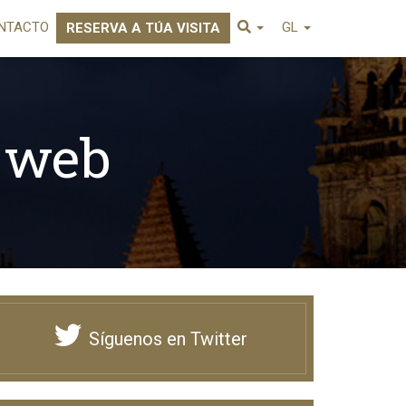
NTACTO
GL
RESERVA A TÚA VISITA
 web
Síguenos en Twitter