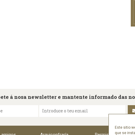
ete á nosa newsletter e mantente informado das n
me
Introduce o teu email
Este sitio w
que se inst
e amigos
Arquiconfraría
Permisos