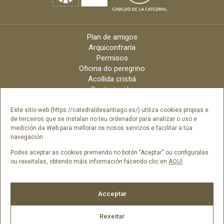
Plan de amigos
Arquiconfraría
Permisos
Oficina do peregrino
Acollida cristiá
Contratación
Velas online
Arquidiócese
Este sitio web (https://catedraldesantiago.es/) utiliza cookies propias e
de terceiros que se instalan no teu ordenador para analizar o uso e
Créditos
medición da Web para mellorar os nosos servizos e facilitar a túa
Catálogo Dixital
navegación.
Contacto
Podes aceptar as cookies premendo no botón "Aceptar" ou configuralas
ou rexeitalas, obtendo máis información facendo clic en
AQUÍ
.
Síguenos en
Acceptar
Rexeitar