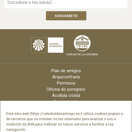
Introduce o teu email
Plan de amigos
Arquiconfraría
Permisos
Oficina do peregrino
Acollida cristiá
Contratación
Velas online
Arquidiócese
Este sitio web (https://catedraldesantiago.es/) utiliza cookies propias e
de terceiros que se instalan no teu ordenador para analizar o uso e
Créditos
medición da Web para mellorar os nosos servizos e facilitar a túa
Catálogo Dixital
navegación.