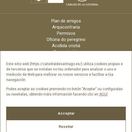
Plan de amigos
Arquiconfraría
Permisos
Oficina do peregrino
Acollida cristiá
Contratación
Velas online
Arquidiócese
Este sitio web (https://catedraldesantiago.es/) utiliza cookies propias e
de terceiros que se instalan no teu ordenador para analizar o uso e
Créditos
medición da Web para mellorar os nosos servizos e facilitar a túa
Catálogo Dixital
navegación.
Contacto
Podes aceptar as cookies premendo no botón "Aceptar" ou configuralas
ou rexeitalas, obtendo máis información facendo clic en
AQUÍ
.
Síguenos en
Acceptar
Rexeitar