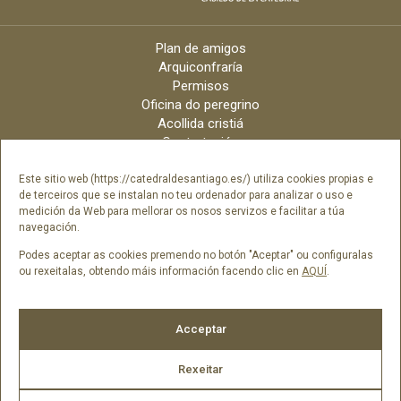
Plan de amigos
Arquiconfraría
Permisos
Oficina do peregrino
Acollida cristiá
Contratación
Velas online
Arquidiócese
Este sitio web (https://catedraldesantiago.es/) utiliza cookies propias e
de terceiros que se instalan no teu ordenador para analizar o uso e
Créditos
medición da Web para mellorar os nosos servizos e facilitar a túa
Catálogo Dixital
navegación.
Contacto
Podes aceptar as cookies premendo no botón "Aceptar" ou configuralas
ou rexeitalas, obtendo máis información facendo clic en
AQUÍ
.
Síguenos en
Acceptar
Rexeitar