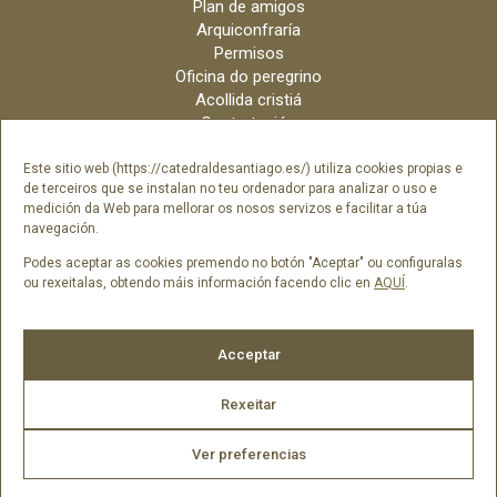
Plan de amigos
Arquiconfraría
Permisos
Oficina do peregrino
Acollida cristiá
Contratación
Velas online
Arquidiócese
Este sitio web (https://catedraldesantiago.es/) utiliza cookies propias e
de terceiros que se instalan no teu ordenador para analizar o uso e
Créditos
medición da Web para mellorar os nosos servizos e facilitar a túa
Catálogo Dixital
navegación.
Contacto
Podes aceptar as cookies premendo no botón "Aceptar" ou configuralas
ou rexeitalas, obtendo máis información facendo clic en
AQUÍ
.
Síguenos en
Acceptar
Rexeitar
Ver preferencias
2026 © Catedral de Santiago de Compostela -
Aviso legal
|
Política
de cookies
|
Política de privacidade