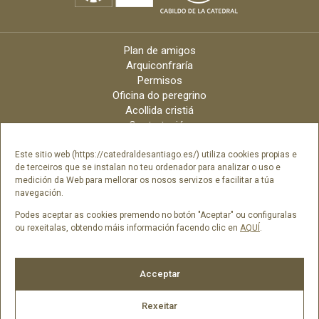
Plan de amigos
Arquiconfraría
Permisos
Oficina do peregrino
Acollida cristiá
Contratación
Velas online
Arquidiócese
Este sitio web (https://catedraldesantiago.es/) utiliza cookies propias e
de terceiros que se instalan no teu ordenador para analizar o uso e
Créditos
medición da Web para mellorar os nosos servizos e facilitar a túa
Catálogo Dixital
navegación.
Contacto
Podes aceptar as cookies premendo no botón "Aceptar" ou configuralas
ou rexeitalas, obtendo máis información facendo clic en
AQUÍ
.
Síguenos en
Acceptar
Rexeitar