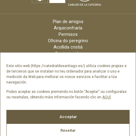
Plan de amigos
Arquiconfraría
Permisos
Oficina do peregrino
Acollida cristiá
Contratación
Velas online
Arquidiócese
Este sitio web (https://catedraldesantiago.es/) utiliza cookies propias e
de terceiros que se instalan no teu ordenador para analizar o uso e
Créditos
medición da Web para mellorar os nosos servizos e facilitar a túa
Catálogo Dixital
navegación.
Contacto
Podes aceptar as cookies premendo no botón "Aceptar" ou configuralas
ou rexeitalas, obtendo máis información facendo clic en
AQUÍ
.
Síguenos en
Acceptar
Rexeitar