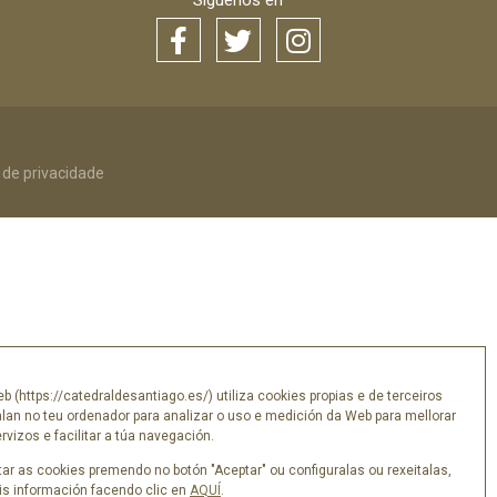
Síguenos en
a de privacidade
eb (https://catedraldesantiago.es/) utiliza cookies propias e de terceiros
alan no teu ordenador para analizar o uso e medición da Web para mellorar
vizos e facilitar a túa navegación.
ar as cookies premendo no botón "Aceptar" ou configuralas ou rexeitalas,
s información facendo clic en
AQUÍ
.