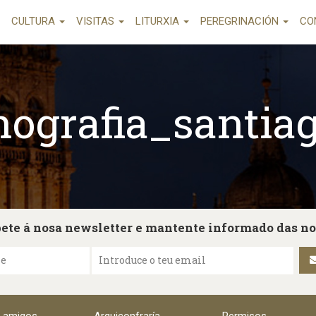
CULTURA
VISITAS
LITURXIA
PEREGRINACIÓN
CO
nografia_santia
ete á nosa newsletter e mantente informado das n
me
Introduce o teu email