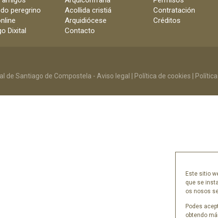
e amigos
Arquiconfraría
Permisos
 do peregrino
Acollida cristiá
Contratación
nline
Arquidiócese
Créditos
o Dixital
Contacto
al de Santiago de Compostela -
Aviso legal
|
Política de cookies
|
Polític
Este sitio w
que se inst
os nosos ser
Podes acept
obtendo mái