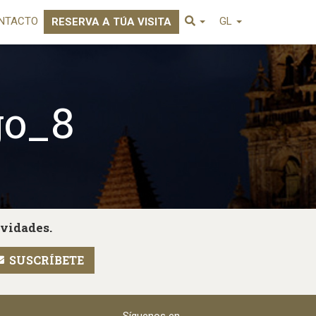
NTACTO
GL
RESERVA A TÚA VISITA
go_8
ovidades.