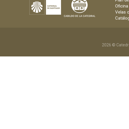
Plan d
Oficina
Velas o
Catálog
2026 © Catedr