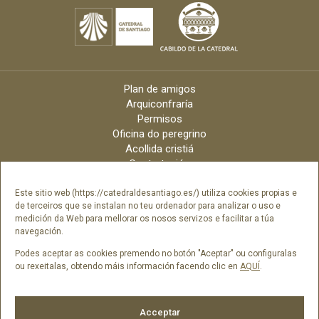
Plan de amigos
Arquiconfraría
Permisos
Oficina do peregrino
Acollida cristiá
Contratación
Velas online
Arquidiócese
Este sitio web (https://catedraldesantiago.es/) utiliza cookies propias e
de terceiros que se instalan no teu ordenador para analizar o uso e
Créditos
medición da Web para mellorar os nosos servizos e facilitar a túa
Catálogo Dixital
navegación.
Contacto
Podes aceptar as cookies premendo no botón "Aceptar" ou configuralas
ou rexeitalas, obtendo máis información facendo clic en
AQUÍ
.
Síguenos en
Acceptar