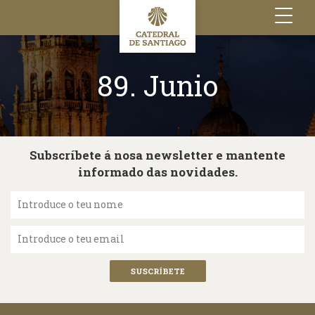
Toggle
navigation
89. Junio
Subscríbete á nosa newsletter e mantente
informado das novidades.
Introduce o teu nome
Introduce o teu email