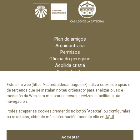
Plan de amigos
Arquiconfraría
Permisos
Oficina do peregrino
Acollida cristiá
Contratación
Velas online
Arquidiócese
Este sitio web (https://catedraldesantiago.es/) utiliza cookies propias e
de terceiros que se instalan no teu ordenador para analizar o uso e
Créditos
medición da Web para mellorar os nosos servizos e facilitar a túa
Catálogo Dixital
navegación.
Contacto
Podes aceptar as cookies premendo no botón "Aceptar" ou configuralas
ou rexeitalas, obtendo máis información facendo clic en
AQUÍ
.
Síguenos en
Acceptar