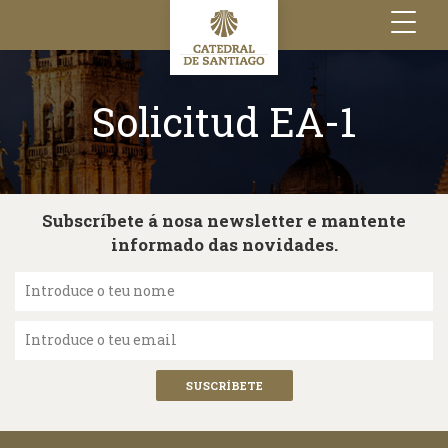
Toggle
navigation
Solicitud EA-1
Subscríbete á nosa newsletter e mantente
informado das novidades.
Introduce o teu nome
Introduce o teu email