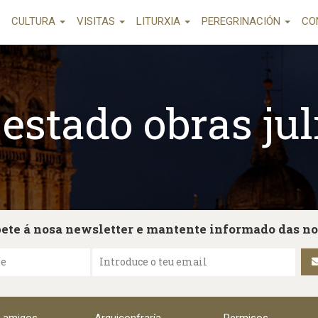
CULTURA
VISITAS
LITURXIA
PEREGRINACIÓN
CO
 estado obras jul
ete á nosa newsletter e mantente informado das n
me
Introduce o teu email