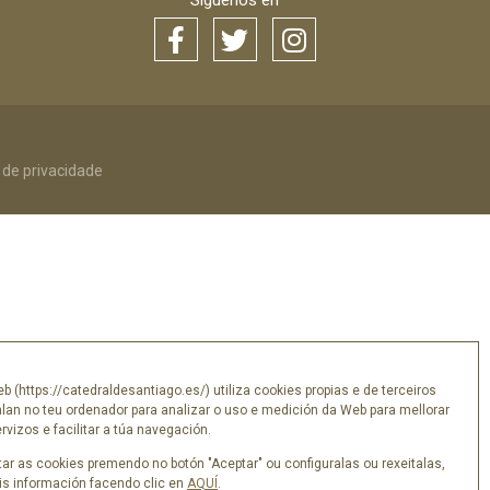
Síguenos en
a de privacidade
eb (https://catedraldesantiago.es/) utiliza cookies propias e de terceiros
alan no teu ordenador para analizar o uso e medición da Web para mellorar
vizos e facilitar a túa navegación.
ar as cookies premendo no botón "Aceptar" ou configuralas ou rexeitalas,
s información facendo clic en
AQUÍ
.