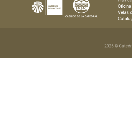
Plan d
Oficina
Velas o
Catálog
2026 © Catedr