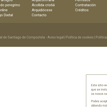
e amigos
Arquiconfraría
Permisos
 do peregrino
Acollida cristiá
Contratación
nline
Arquidiócese
Créditos
o Dixital
Contacto
al de Santiago de Compostela -
Aviso legal
|
Política de cookies
|
Polític
Este sitio w
que se inst
os nosos ser
Podes acept
obtendo mái