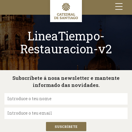
Toggle
navigation
LineaTiempo-
Restauracion-v2
Subscríbete á nosa newsletter e mantente
informado das novidades.
Introduce o teu nome
Introduce o teu email