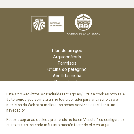
Plan de amigos
Arquiconfraría
Permisos
Oficina do peregrino
Acollida cristiá
Contratación
Velas online
Arquidiócese
Este sitio web (https://catedraldesantiago.es/) utiliza cookies propias e
de terceiros que se instalan no teu ordenador para analizar o uso e
Créditos
medición da Web para mellorar os nosos servizos e facilitar a túa
Catálogo Dixital
navegación.
Contacto
Podes aceptar as cookies premendo no botón "Aceptar" ou configuralas
ou rexeitalas, obtendo máis información facendo clic en
AQUÍ
.
Síguenos en