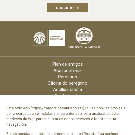
Plan de amigos
Arquiconfraría
Permisos
Oficina do peregrino
Acollida cristiá
Contratación
Velas online
Arquidiócese
Este sitio web (https://catedraldesantiago.es/) utiliza cookies propias e
de terceiros que se instalan no teu ordenador para analizar o uso e
Créditos
medición da Web para mellorar os nosos servizos e facilitar a túa
Catálogo Dixital
navegación.
Contacto
Podes aceptar as cookies premendo no botón "Aceptar" ou configuralas