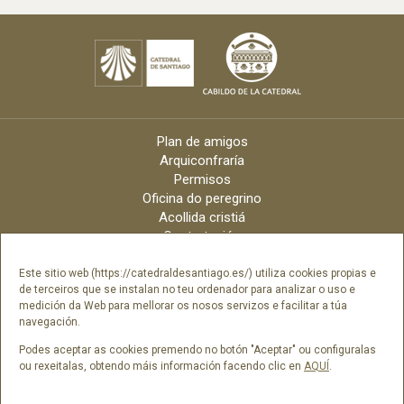
Plan de amigos
Arquiconfraría
Permisos
Oficina do peregrino
Acollida cristiá
Contratación
Velas online
Arquidiócese
Este sitio web (https://catedraldesantiago.es/) utiliza cookies propias e
de terceiros que se instalan no teu ordenador para analizar o uso e
Créditos
medición da Web para mellorar os nosos servizos e facilitar a túa
Catálogo Dixital
navegación.
Contacto
Podes aceptar as cookies premendo no botón "Aceptar" ou configuralas
ou rexeitalas, obtendo máis información facendo clic en
AQUÍ
.
Síguenos en