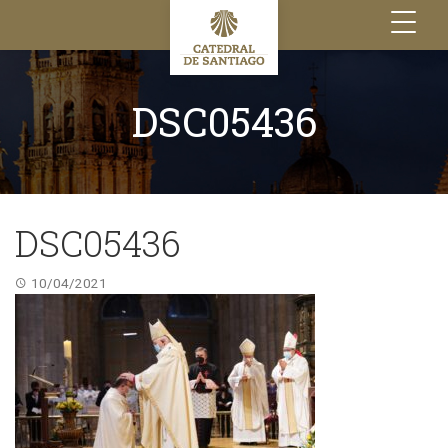
Toggle
navigation
DSC05436
DSC05436
10/04/2021