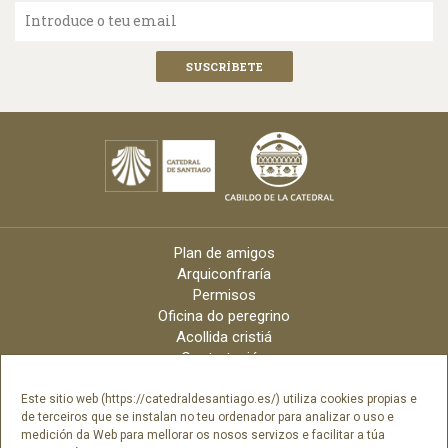
Introduce o teu email
Plan de amigos
Arquiconfraría
Permisos
Oficina do peregrino
Acollida cristiá
Contratación
Velas online
Arquidiócese
Este sitio web (https://catedraldesantiago.es/) utiliza cookies propias e
de terceiros que se instalan no teu ordenador para analizar o uso e
Créditos
medición da Web para mellorar os nosos servizos e facilitar a túa
Catálogo Dixital