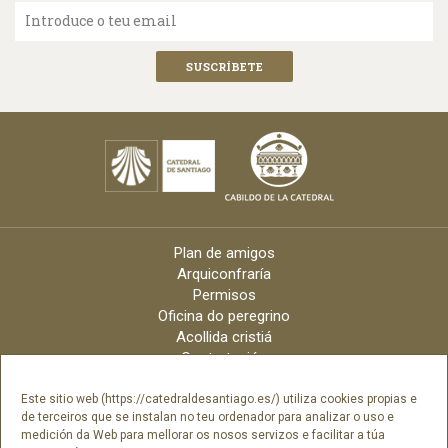
Introduce o teu email
Plan de amigos
Arquiconfraría
Permisos
Oficina do peregrino
Acollida cristiá
Contratación
Velas online
Arquidiócese
Este sitio web (https://catedraldesantiago.es/) utiliza cookies propias e
de terceiros que se instalan no teu ordenador para analizar o uso e
Créditos
medición da Web para mellorar os nosos servizos e facilitar a túa
Catálogo Dixital