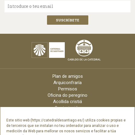
Introduce o teu email
Plan de amigos
Arquiconfraría
Permisos
Oficina do peregrino
Acollida cristiá
Contratación
Velas online
Arquidiócese
Este sitio web (https://catedraldesantiago.es/) utiliza cookies propias e
de terceiros que se instalan no teu ordenador para analizar o uso e
Créditos
medición da Web para mellorar os nosos servizos e facilitar a túa
Catálogo Dixital