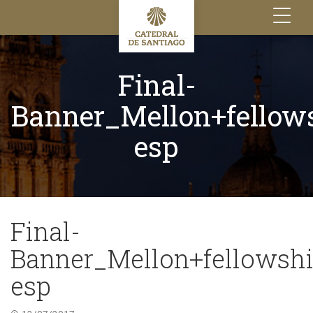
Toggle
navigation
Final-
Banner_Mellon+fellow
esp
Final-
Banner_Mellon+fellowshi
esp