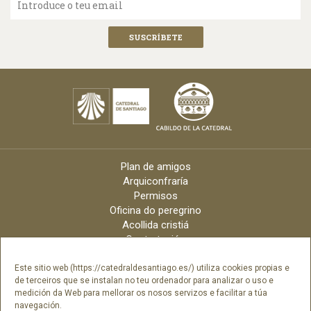
Introduce o teu email
Plan de amigos
Arquiconfraría
Permisos
Oficina do peregrino
Acollida cristiá
Contratación
Velas online
Arquidiócese
Este sitio web (https://catedraldesantiago.es/) utiliza cookies propias e
de terceiros que se instalan no teu ordenador para analizar o uso e
Créditos
medición da Web para mellorar os nosos servizos e facilitar a túa
Catálogo Dixital
navegación.