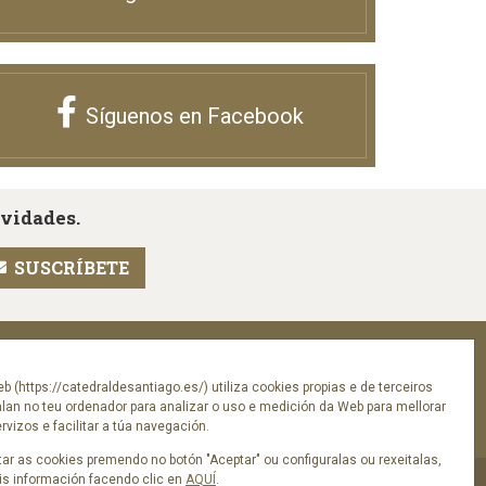
Síguenos en Facebook
ovidades.
Síguenos en
eb (https://catedraldesantiago.es/) utiliza cookies propias e de terceiros
alan no teu ordenador para analizar o uso e medición da Web para mellorar
vizos e facilitar a túa navegación.
ar as cookies premendo no botón "Aceptar" ou configuralas ou rexeitalas,
s información facendo clic en
AQUÍ
.