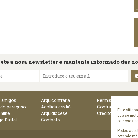
ete á nosa newsletter e mantente informado das n
me
Introduce o teu email
e amigos
Arquiconfraría
Permisos
 do peregrino
Acollida cristiá
Contratación
Este sitio w
nline
Arquidiócese
Créditos
que se inst
o Dixital
Contacto
os nosos ser
Podes acept
obtendo mái