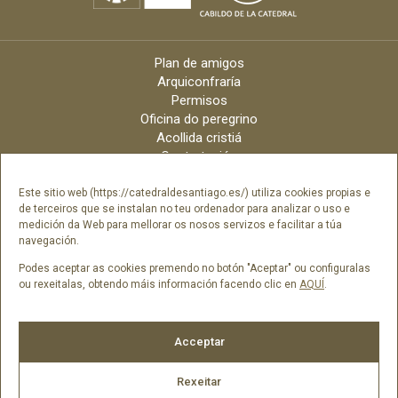
Plan de amigos
Arquiconfraría
Permisos
Oficina do peregrino
Acollida cristiá
Contratación
Velas online
Arquidiócese
Este sitio web (https://catedraldesantiago.es/) utiliza cookies propias e
de terceiros que se instalan no teu ordenador para analizar o uso e
Créditos
medición da Web para mellorar os nosos servizos e facilitar a túa
Catálogo Dixital
navegación.
Contacto
Podes aceptar as cookies premendo no botón "Aceptar" ou configuralas
ou rexeitalas, obtendo máis información facendo clic en
AQUÍ
.
Síguenos en
Acceptar
Rexeitar