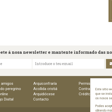
ete á nosa newsletter e mantente informado das n
me
Introduce o teu email
e amigos
Arquiconfraría
Permisos
 do peregrino
Acollida cristiá
Contratación
Este sitio w
nline
Arquidiócese
Créditos
que se inst
os nosos ser
o Dixital
Contacto
Podes acept
obtendo mái