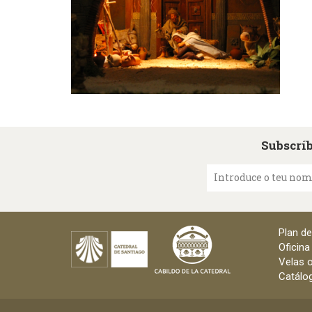
Subscríb
Introduce o teu no
Plan d
Oficina
Velas o
Catálog