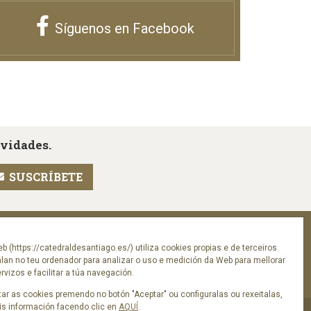
Síguenos en Facebook
ovidades.
Síguenos en
eb (https://catedraldesantiago.es/) utiliza cookies propias e de terceiros
alan no teu ordenador para analizar o uso e medición da Web para mellorar
vizos e facilitar a túa navegación.
ar as cookies premendo no botón "Aceptar" ou configuralas ou rexeitalas,
s información facendo clic en
AQUÍ
.