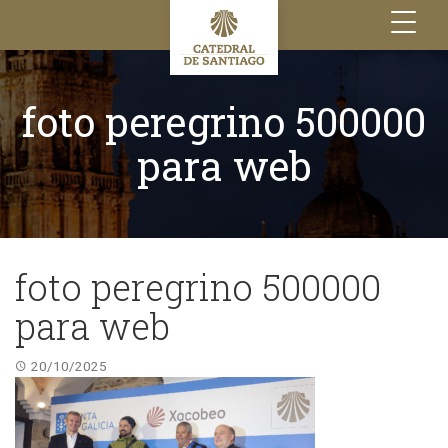
Toggle
navigation
foto peregrino 500000
para web
foto peregrino 500000
para web
20/10/2025