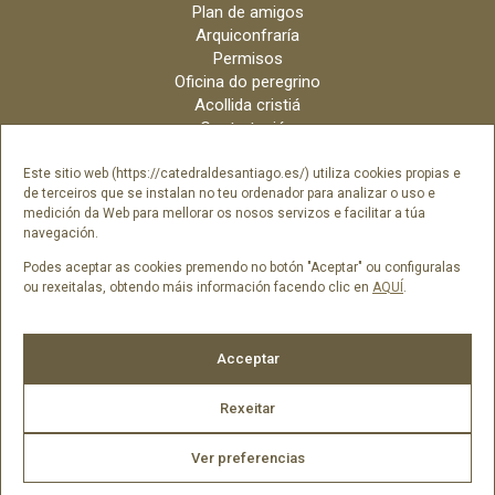
Plan de amigos
Arquiconfraría
Permisos
Oficina do peregrino
Acollida cristiá
Contratación
Velas online
Arquidiócese
Este sitio web (https://catedraldesantiago.es/) utiliza cookies propias e
de terceiros que se instalan no teu ordenador para analizar o uso e
Créditos
medición da Web para mellorar os nosos servizos e facilitar a túa
Catálogo Dixital
navegación.
Contacto
Podes aceptar as cookies premendo no botón "Aceptar" ou configuralas
ou rexeitalas, obtendo máis información facendo clic en
AQUÍ
.
Síguenos en
Acceptar
Rexeitar
Ver preferencias
2026 © Catedral de Santiago de Compostela -
Aviso legal
|
Política
de cookies
|
Política de privacidade