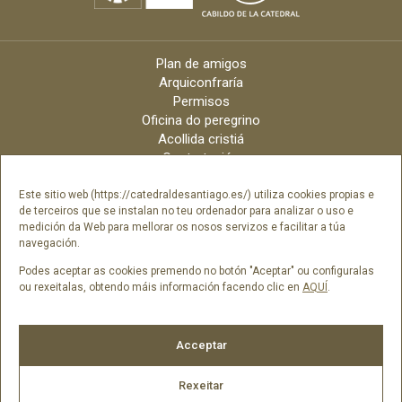
Plan de amigos
Arquiconfraría
Permisos
Oficina do peregrino
Acollida cristiá
Contratación
Velas online
Arquidiócese
Este sitio web (https://catedraldesantiago.es/) utiliza cookies propias e
de terceiros que se instalan no teu ordenador para analizar o uso e
Créditos
medición da Web para mellorar os nosos servizos e facilitar a túa
Catálogo Dixital
navegación.
Contacto
Podes aceptar as cookies premendo no botón "Aceptar" ou configuralas
ou rexeitalas, obtendo máis información facendo clic en
AQUÍ
.
Síguenos en
Acceptar
Rexeitar