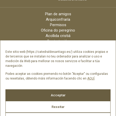
Plan de amigos
Arquiconfraría
Permisos
Oficina do peregrino
Acollida cristiá
Contratación
Velas online
Arquidiócese
Este sitio web (https://catedraldesantiago.es/) utiliza cookies propias e
de terceiros que se instalan no teu ordenador para analizar o uso e
Créditos
medición da Web para mellorar os nosos servizos e facilitar a túa
Catálogo Dixital
navegación.
Contacto
Podes aceptar as cookies premendo no botón "Aceptar" ou configuralas
ou rexeitalas, obtendo máis información facendo clic en
AQUÍ
.
Síguenos en
Acceptar
Rexeitar