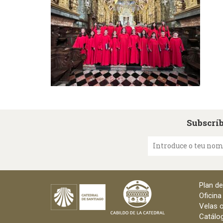
Subscríb
Introduce o teu no
Plan d
Oficina
Velas o
Catálog