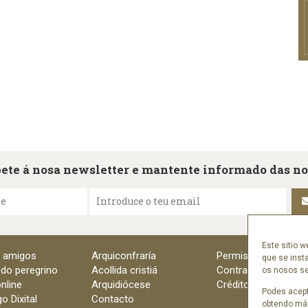
ete á nosa newsletter e mantente informado das n
me
Introduce o teu email
Este sitio w
e amigos
Arquiconfraría
Permisos
que se inst
 do peregrino
Acollida cristiá
Contratación
os nosos ser
nline
Arquidiócese
Créditos
Podes acept
o Dixital
Contacto
obtendo mái