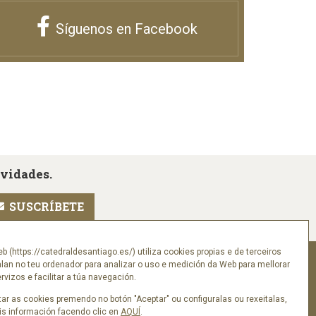
Síguenos en Facebook
ovidades.
eb (https://catedraldesantiago.es/) utiliza cookies propias e de terceiros
Síguenos en
alan no teu ordenador para analizar o uso e medición da Web para mellorar
vizos e facilitar a túa navegación.
ar as cookies premendo no botón "Aceptar" ou configuralas ou rexeitalas,
s información facendo clic en
AQUÍ
.