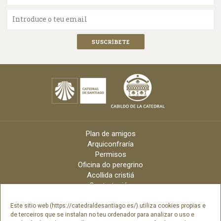
Introduce o teu email
Plan de amigos
Arquiconfraría
Permisos
Oficina do peregrino
Acollida cristiá
Contratación
Velas online
Arquidiócese
Este sitio web (https://catedraldesantiago.es/) utiliza cookies propias e
de terceiros que se instalan no teu ordenador para analizar o uso e
Créditos