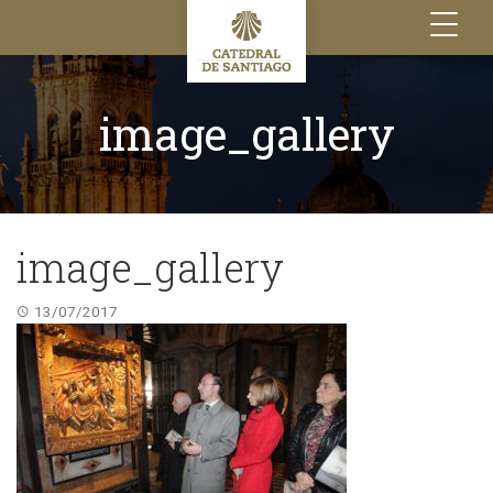
Toggle
navigation
image_gallery
image_gallery
13/07/2017