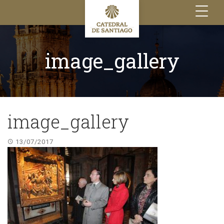
Toggle
navigation
image_gallery
image_gallery
13/07/2017