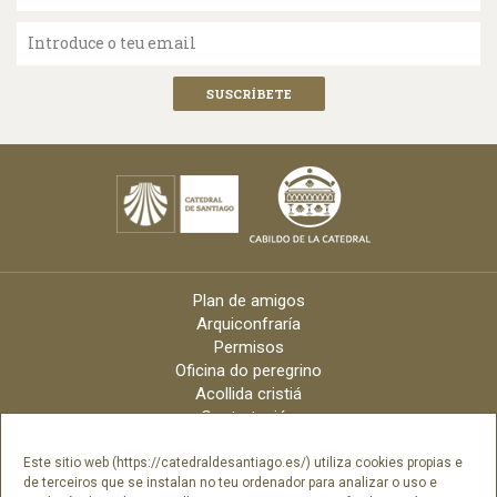
Introduce o teu email
Plan de amigos
Arquiconfraría
Permisos
Oficina do peregrino
Acollida cristiá
Contratación
Velas online
Arquidiócese
Este sitio web (https://catedraldesantiago.es/) utiliza cookies propias e
de terceiros que se instalan no teu ordenador para analizar o uso e
Créditos