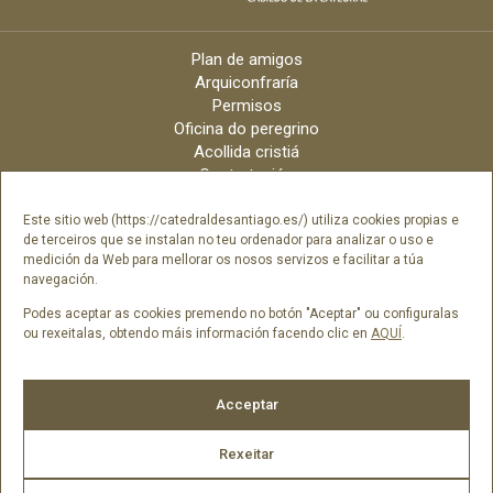
Plan de amigos
Arquiconfraría
Permisos
Oficina do peregrino
Acollida cristiá
Contratación
Velas online
Arquidiócese
Este sitio web (https://catedraldesantiago.es/) utiliza cookies propias e
de terceiros que se instalan no teu ordenador para analizar o uso e
Créditos
medición da Web para mellorar os nosos servizos e facilitar a túa
Catálogo Dixital
navegación.
Contacto
Podes aceptar as cookies premendo no botón "Aceptar" ou configuralas
ou rexeitalas, obtendo máis información facendo clic en
AQUÍ
.
Síguenos en
Acceptar
Rexeitar